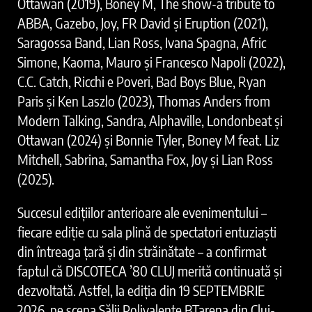
Ottawan (2019), Boney M, The show-a tribute to
ABBA, Gazebo, Joy, FR David și Eruption (2021),
Saragossa Band, Lian Ross, Ivana Spagna, Afric
Simone, Kaoma, Mauro și Francesco Napoli (2022),
C.C. Catch, Ricchi e Poveri, Bad Boys Blue, Ryan
Paris și Ken Laszlo (2023), Thomas Anders from
Modern Talking, Sandra, Alphaville, Londonbeat și
Ottawan (2024) și Bonnie Tyler, Boney M feat. Liz
Mitchell, Sabrina, Samantha Fox, Joy și Lian Ross
(2025).
Succesul edițiilor anterioare ale evenimentului –
fiecare ediție cu sala plină de spectatori entuziaști
din întreaga țară și din străinătate – a confirmat
faptul că DISCOTECA ’80 CLUJ merită continuată și
dezvoltată. Astfel, la ediția din 19 SEPTEMBRIE
2026, pe scena Sălii Polivalente BTarena din Cluj-