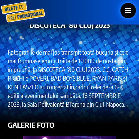
DISCOTECA ‘80 CLUJ 2023
Fotografiile de mai jos transmit toată bucuria și cele
mai frumoase emoții trăite de 10.000 de nostalgici,
împreună, la DISCOTECA ’80 CLUJ 2023. C.C. CATCH,
RICCHI e POVERI, BAD BOYS BLUE, RYAN PARIS și
KEN LASZLO au concertat în cadrul celei de-a 6-a
ediții a evenimentului sâmbătă, 16 SEPTEMBRIE
2023, la Sala Polivalentă BTarena din Cluj-Napoca.
GALERIE FOTO