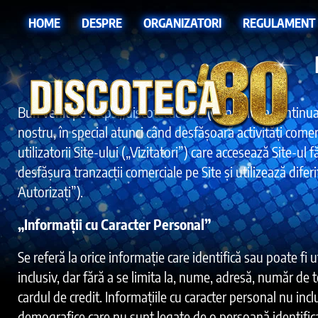
HOME
DESPRE
ORGANIZATORI
REGULAMENT
Bun venit pe
https://discoteca80.ro
(denumit în continuar
nostru, în special atunci când desfășoară activități comer
utilizatorii Site-ului („Vizitatori”) care accesează Site-ul
desfășura tranzacții comerciale pe Site și utilizează dif
Autorizați”).
„Informații cu Caracter Personal”
Se referă la orice informație care identifică sau poate fi u
inclusiv, dar fără a se limita la, nume, adresă, număr de 
cardul de credit. Informațiile cu caracter personal nu incl
demografice care nu sunt legate de o persoană identific