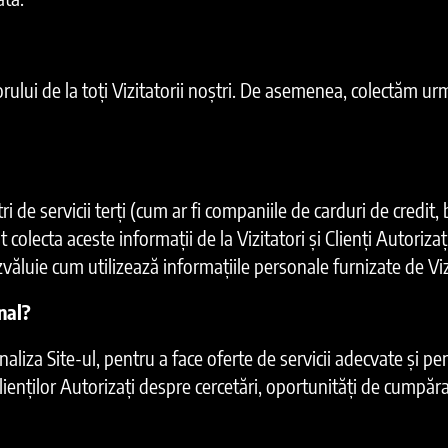
orului de la toți Vizitatorii noștri. De asemenea, colectăm u
i de servicii terți (cum ar fi companiile de carduri de credit, b
t colecta aceste informații de la Vizitatori și Clienți Autoriz
ezvăluie cum utilizează informațiile personale furnizate de Vizi
nal?
aliza Site-ul, pentru a face oferte de servicii adecvate și pe
Clienților Autorizați despre cercetări, oportunități de cumpăr