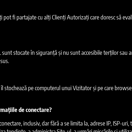
 pot fi partajate cu alți Clienți Autorizați care doresc să eval
t stocate în siguranță și nu sunt accesibile terților sau
sus.
îl stochează pe computerul unui Vizitator și pe care browserul
ațiile de conectare?
are, inclusiv, dar fără a se limita la, adrese IP, ISP-uri, 
iza tendințe, a administra Site-ul, a urmări mișcările și utiliza