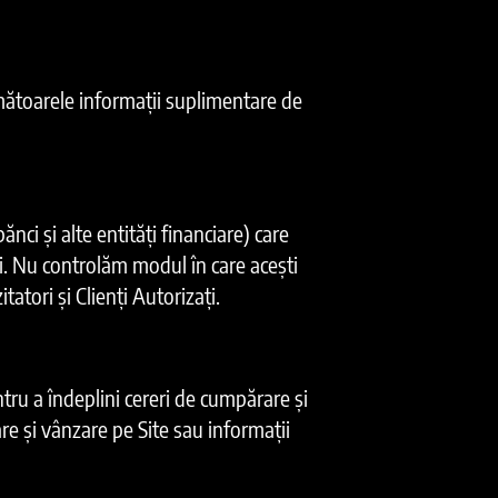
rmătoarele informații suplimentare de
ănci și alte entități financiare) care
ați. Nu controlăm modul în care acești
tatori și Clienți Autorizați.
ntru a îndeplini cereri de cumpărare și
are și vânzare pe Site sau informații