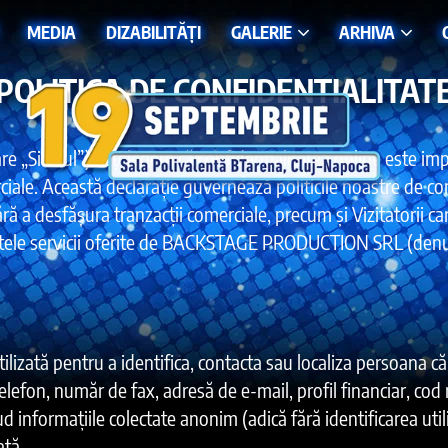
MEDIA
DIZABILITĂȚI
GALERIE
ARHIVA
POLITICA DE CONFIDENȚIALITAT
e „Site-ul”). Înțelegem că confidențialitatea online este impo
ciale. Această declarație guvernează politicile noastre de con
 fără a desfășura tranzacții comerciale, precum și Vizitatorii c
eritele servicii oferite de BACKSTAGE PRODUCTION SRL (denumi
tilizată pentru a identifica, contacta sau localiza persoana căr
telefon, număr de fax, adresă de e-mail, profil financiar, co
ud informațiile colectate anonim (adică fără identificarea util
ată.