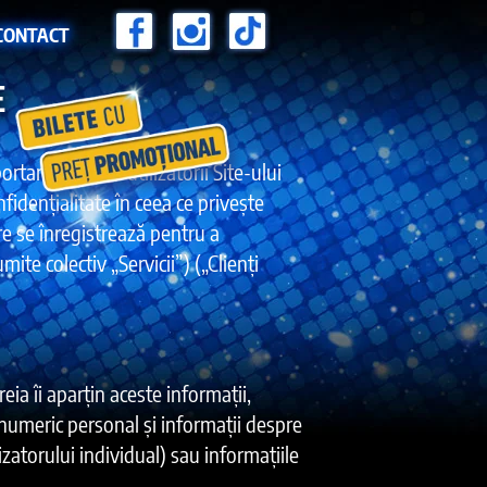
CONTACT
E
rtantă pentru utilizatorii Site-ului
fidențialitate în ceea ce privește
are se înregistrează pentru a
te colectiv „Servicii”) („Clienți
eia îi aparțin aceste informații,
d numeric personal și informații despre
izatorului individual) sau informațiile