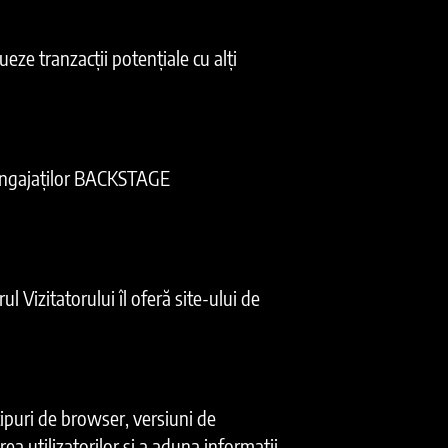
ueze tranzacții potențiale cu alți
 angajaților BACKSTAGE
 Vizitatorului îl oferă site-ului de
tipuri de browser, versiuni de
rea utilizatorilor și a aduna informații