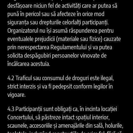
desfăşoare niciun fel de activităţi care ar putea să
pună în pericol sau să afecteze în orice mod
siguranţa sau drepturile celorlalţi participanţi.
Organizatorul nu îşi asumă răspunderea pentru
eventualele prejudicii (materiale sau fizice) cauzate
prin nerespectarea Regulamentului şi va putea
solicita despăgubiri persoanelor vinovate de
încălcarea acestuia.
4.2 Traficul sau consumul de droguri este ilegal,
strict interzis şi va fi pedepsit conform legilor în
vigoare.
4.3 Participanţii sunt obligaţi ca, în incinta locației
Concertului, să păstreze intact spațiul interior,
scaunele, accesoriile și amenajările din sală, holurile,