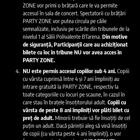
ZONE vor primi o brățară care le va permite
accesul în sala de concert. Spectatorii cu brățări
PARTY ZONE vor putea circula pe căile
semnalizate, inclusiv pe scările din tribunele de la
nivelul 1 al Sălii Polivalente BTarena.
Din motive
de siguranță, Participanții care au achiziționat
bilete cu loc în tribune NU vor avea acces în
PARTY ZONE.
NU este permis accesul copiilor sub 4 ani.
Copiii
cu vârsta cuprinsă între 4 și 7 ani împliniți au
intrare gratuită la PARTY ZONE, respectiv la
toate categoriile cu locuri pe scaune, în cazul în
care stau în brațele însoțitorului adult.
Copiii cu
vârsta de peste 8 ani împliniți vor plăti bilet cu
preț de adult.
Minorii trebuie să fie însoțiți de cel
puțin un adult. Dacă părinții aleg să vină însoțiți
de copii (cu vârsta peste 4 ani împliniți), o vor