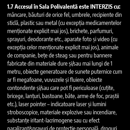
1.7 Accesul în Sala Polivalentă este INTERZIS cu:
mâncare, băuturi de orice fel, umbrele, recipiente din
sticlă, plastic sau metal (cu excepția medicamentelor
menționate explicit mai jos), brichete, parfumuri,
sprayuri, deodorante etc., aparate foto și video (cu
excepția celor menționate explicit mai jos), animale
de companie, bețe de steag sau pentru bannere
fabricate din materiale dure și/sau mai lungi de 1
metru, obiecte generatoare de sunete puternice cum
ar fi megafoane, vuvuzele și fluiere, obiecte
contondente și/sau care pot fi periculoase (cuțite,
bricege, lanțuri, bastoane, bâte, arme de foc, praștii
etc.), laser pointer – indicatoare laser și lumini
stroboscopice, materiale explozive sau incendiare,
substanțe iritant-lacrimogene sau cu efect
paralizant/sprayuri de protecție personală, droguri.