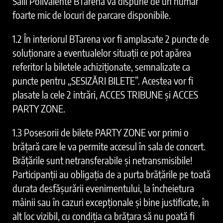
Sălii Polivalente BTarena va dispune de un număr
foarte mic de locuri de parcare disponibile.
1.2 În interiorul BTarena vor fi amplasate 2 puncte de
soluționare a eventualelor situații ce pot apărea
referitor la biletele achiziționate, semnalizate ca
puncte pentru „SESIZĂRI BILETE”. Acestea vor fi
plasate la cele 2 intrări, ACCES TRIBUNE și ACCES
PARTY ZONE.
1.3 Posesorii de bilete PARTY ZONE vor primi o
brățară care le va permite accesul în sala de concert.
Brățările sunt netransferabile și netransmisibile!
Participanții au obligația de a purta brățările pe toată
durata desfășurării evenimentului, la încheietura
mâinii sau în cazuri excepționale și bine justificate, în
alt loc vizibil, cu condiția ca brățara să nu poată fi