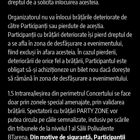
dreptul de a solicita înlocuirea acesteia.
Organizatorul nu va înlocui brățările deteriorate de
către Participanți sau pierdute de aceștia.
Participanții cu brățări deteriorate își pierd dreptul de
a se afla în zona de desfășurare a evenimentului,
fiind excluși în afara acesteia. În cazul pierderii,
deteriorării de orice fel a brățării, Participantul este
obligat să-și achiziționeze un bilet nou dacă dorește
să rămână în zona de desfășurare a evenimentului.
1.5 Intrarea/ieșirea din perimetrul Concertului se face
doar prin zonele special amenajate, prin validarea
brățării. Spectatorii cu brățări PARTY ZONE vor
putea circula pe căile semnalizate, inclusiv pe scările
din tribunele de la nivelul 1 al Sălii Polivalente
BTarena.
Din motive de siguranță, Participanții