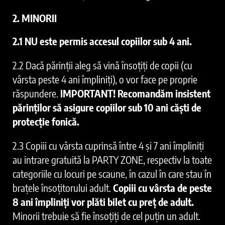
2. MINORII
2.1 NU este permis accesul copiilor sub 4 ani.
2.2 Dacă părinții aleg să vină însoțiți de copii (cu
vârsta peste 4 ani împliniți), o vor face pe proprie
răspundere.
IMPORTANT! Recomandăm insistent
părinților să asigure copiilor sub 10 ani căști de
protecție fonică.
2.3 Copiii cu vârsta cuprinsă între 4 și 7 ani împliniți
au intrare gratuită la PARTY ZONE, respectiv la toate
categoriile cu locuri pe scaune, în cazul în care stau în
brațele însoțitorului adult.
Copiii cu vârsta de peste
8 ani împliniți vor plăti bilet cu preț de adult.
Minorii trebuie să fie însoțiți de cel puțin un adult.