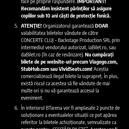
face pe proprie răspundere.
IMPORTANT!
Recomandăm insistent părinților să asigure
copiilor sub 10 ani căști de protecție fonică.
ATENȚIE!
Organizatorul garantează
DOAR
valabilitatea biletelor vândute de către
CONCERTE CLUJ – Backstage Production SRL prin
intermediul vendorului autorizat, iaBilet.ro, sau
daBilet.ro (în caz de revânzare).
Nu cumpărați
bilete de pe website-uri precum Viagogo.com,
StubHub.com sau VividSeats.com!
Aceștia
comercializează ilegal bilete la suprapreț. În plus,
există riscul ca acestea să fie vândute de mai
multe ori și nu vă garantează accesul la
eveniment.
În interiorul BTarena vor fi amplasate 2 puncte de
soluționare a eventualelor situații ce pot apărea
referitor la biletele achiziționate, semnalizate ca