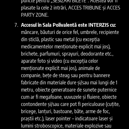
puncte pentru „SESIZĂRI BILETE”. Acestea vor fi
plasate la cele 2 intrări, ACCES TRIBUNE și ACCES
PARTY ZONE.
Accesul în Sala Polivalentă este INTERZIS cu:
mâncare, băuturi de orice fel, umbrele, recipiente
din sticlă, plastic sau metal (cu excepția
medicamentelor menționate explicit mai jos),
brichete, parfumuri, sprayuri, deodorante etc.,
aparate foto și video (cu excepția celor
menționate explicit mai jos), animale de
companie, bețe de steag sau pentru bannere
fabricate din materiale dure și/sau mai lungi de 1
metru, obiecte generatoare de sunete puternice
cum ar fi megafoane, vuvuzele și fluiere, obiecte
contondente și/sau care pot fi periculoase (cuțite,
bricege, lanțuri, bastoane, bâte, arme de foc,
praștii etc.), laser pointer – indicatoare laser și
lumini stroboscopice, materiale explozive sau