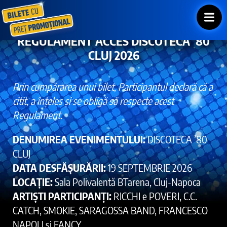
REGULAMENT ACCES DISCOTECA ‘80
CLUJ 2026
Prin cumpărarea unui bilet, Participantul declară că a
citit, a înțeles și se obligă să respecte acest
Regulament.
DENUMIREA EVENIMENTULUI:
DISCOTECA ’80
CLUJ
DATA DESFĂȘURĂRII:
19 SEPTEMBRIE 2026
LOCAȚIE:
Sala Polivalentă BTarena, Cluj-Napoca
ARTIȘTI PARTICIPANȚI:
RICCHI e POVERI, C.C.
CATCH, SMOKIE, SARAGOSSA BAND, FRANCESCO
NAPOLI și FANCY