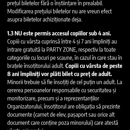
prețul biletelor fără o înștiințare în prealabil.
Modificarea prețului biletelor nu are vreun efect
asupra biletelor achiziționate deja.
1.3 NU este permis accesul copiilor sub 4 ani.
Copiii cu vârsta cuprinsă între 4 și 7 ani împliniți au
intrare gratuită la PARTY ZONE, respectiv la toate
categoriile cu locuri pe scaune, în cazul în care stau în
brațele însoțitorului adult.
Copiii cu vârsta de peste
8 ani împliniți vor plăti bilet cu preț de adult.
Minorii trebuie să fie însoțiți de cel puțin un adult. La
cererea persoanelor responsabile cu securitatea și
monitorizare, precum și a reprezentanților
Organizatorului, însoțitorul are obligația să prezinte
documente (carnet de elev, pașaport sau orice alt
document care conține poza minorului) care atestă